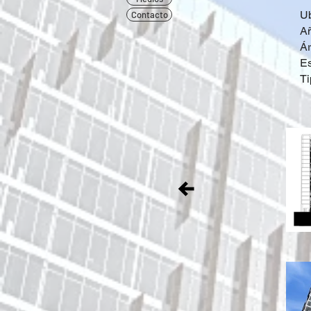
U
Contacto
Añ
Ár
Es
Ti