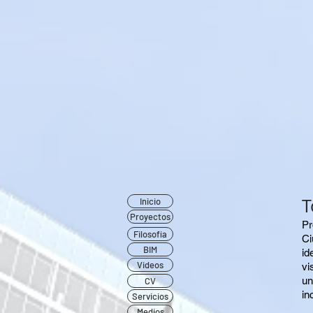
T
Inicio
Proyectos
​P
Filosofía
Ci
BIM
id
Videos
vi
un
CV
in
Servicios
Medios