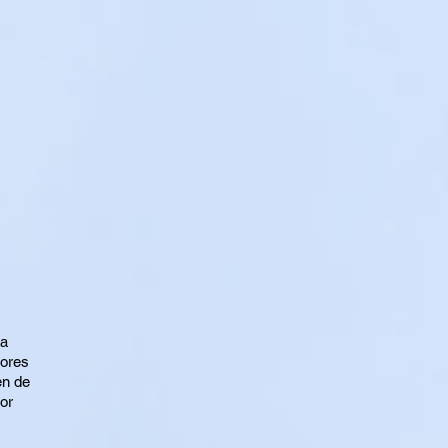
La
jores
en de
or